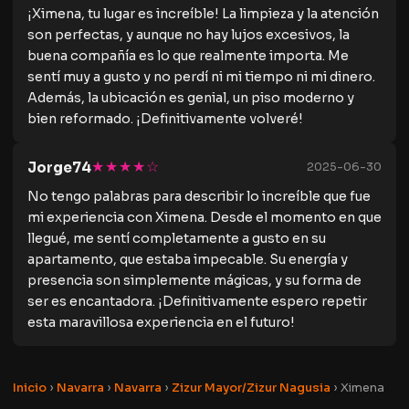
¡Ximena, tu lugar es increíble! La limpieza y la atención
son perfectas, y aunque no hay lujos excesivos, la
buena compañía es lo que realmente importa. Me
sentí muy a gusto y no perdí ni mi tiempo ni mi dinero.
Además, la ubicación es genial, un piso moderno y
bien reformado. ¡Definitivamente volveré!
★★★★☆
Jorge74
2025-06-30
No tengo palabras para describir lo increíble que fue
mi experiencia con Ximena. Desde el momento en que
llegué, me sentí completamente a gusto en su
apartamento, que estaba impecable. Su energía y
presencia son simplemente mágicas, y su forma de
ser es encantadora. ¡Definitivamente espero repetir
esta maravillosa experiencia en el futuro!
Inicio
›
Navarra
›
Navarra
›
Zizur Mayor/Zizur Nagusia
›
Ximena